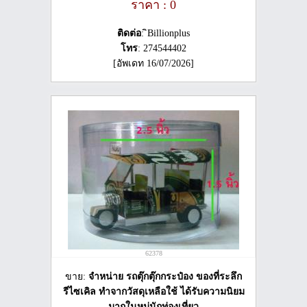
ราคา : 0
ติดต่อ
: ิBillionplus
โทร
: 274544402
[อัพเดท 16/07/2026]
62378
ขาย:
จำหน่าย รถตุ๊กตุ๊กกระป๋อง ของที่ระลึก
รีไซเคิล ทำจากวัสดุเหลือใช้ ได้รับความนิยม
มากในหมู่นักท่องเที่ยว